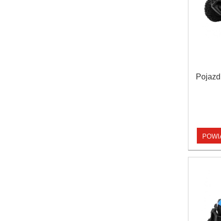
Pojaz
POWI