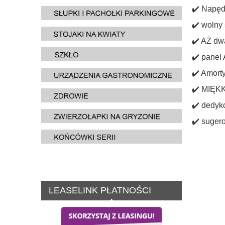
✔️ Napęd
✔️ wolny 
✔️ AŻ dwa
✔️ panel 
✔️ Amorty
✔️ MIĘKK
✔️ dedyko
✔️ sugero
LEASELINK PŁATNOŚCI