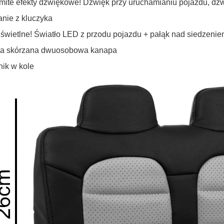
mite efekty dźwiękowe! Dźwięk przy uruchamianiu pojazdu, dźw
anie z kluczyka
y świetlne! Światło LED z przodu pojazdu + pałąk nad siedzeni
ka skórzana dwuosobowa kanapa
nik w kole