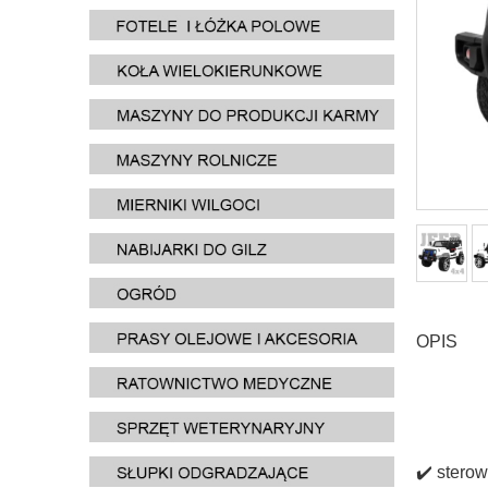
OPIS
✔️ stero