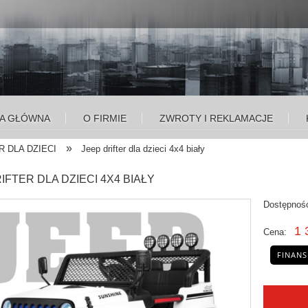
A GŁÓWNA
O FIRMIE
ZWROTY I REKLAMACJE
»
 DLA DZIECI
Jeep drifter dla dzieci 4x4 biały
IFTER DLA DZIECI 4X4 BIAŁY
Dostępnoś
1 
Cena:
FINANS