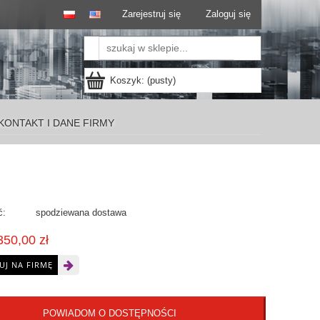
Zarejestruj się
Zaloguj się
Koszyk:
(pusty)
KONTAKT I DANE FIRMY
ć:
spodziewana dostawa
350,00 zł
UJ NA FIRMĘ
POWIADOM O DOSTĘPNOŚCI