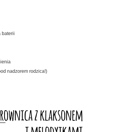
baterii
sienia
 pod nadzorem rodzica!)