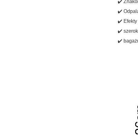
✔️ Znako
✔️ Odpal
✔️ Efekt
✔️ szero
✔️ bagaż