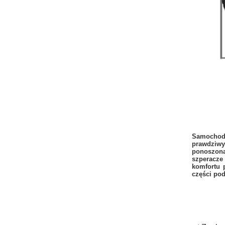
Samochodz
prawdziwy
ponoszoną
szperacze
komfortu 
części pod