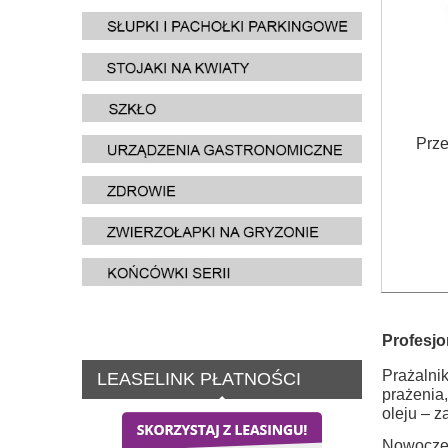
Prz
Profesjo
Prażalni
LEASELINK PŁATNOŚCI
prażenia
oleju – 
Nowoczes