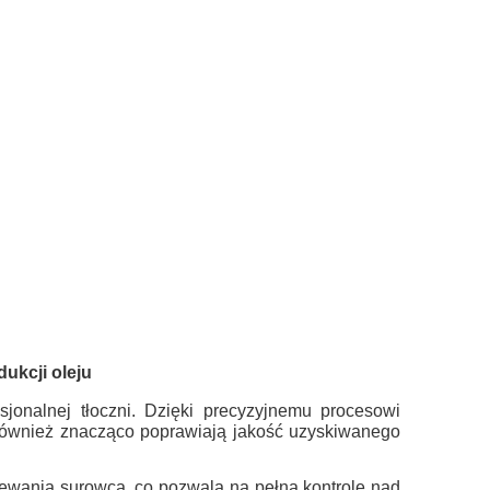
dukcji oleju
jonalnej tłoczni. Dzięki precyzyjnemu procesowi
e również znacząco poprawiają jakość uzyskiwanego
ewania surowca, co pozwala na pełną kontrolę nad