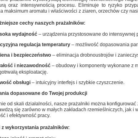
urą oraz intensywnością procesu. Eliminuje to ryzyko przyp
 maksimum aromatu i właściwości z ziaren, orzechów czy nas
niejsze cechy naszych prażalników:
soka wydajność
– urządzenia przystosowane do intensywnej p
cyzyjna regulacja temperatury
– możliwość dopasowania para
iena i bezpieczeństwo
– eliminacja drobnoustrojów i zaniecz
ałość i niezawodność
– obudowy i komponenty wykonane z ma
gotrwałą eksploatację.
wość obsługi
– intuicyjny interfejs i szybkie czyszczenie.
ania dopasowane do Twojej produkcji
ie od skali działalności, nasze prażalniki można konfigurować 
awdzą się zarówno w małych zakładach rzemieślniczych, jak i 
ość i efektywność pracy.
 z wykorzystania prażalników: