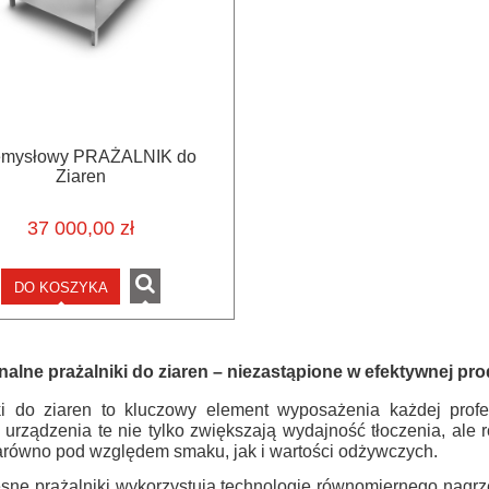
emysłowy PRAŻALNIK do
Ziaren
37 000,00 zł
DO KOSZYKA
nalne prażalniki do ziaren – niezastąpione w efektywnej pro
ki do ziaren to kluczowy element wyposażenia każdej profes
, urządzenia te nie tylko zwiększają wydajność tłoczenia, al
zarówno pod względem smaku, jak i wartości odżywczych.
ne prażalniki wykorzystują technologię równomiernego nagrz