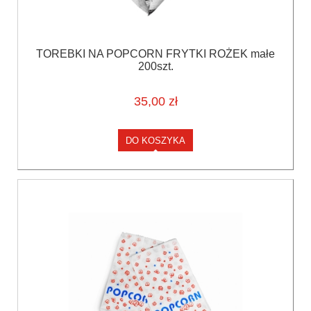
TOREBKI NA POPCORN FRYTKI ROŻEK małe
200szt.
35,00 zł
DO KOSZYKA