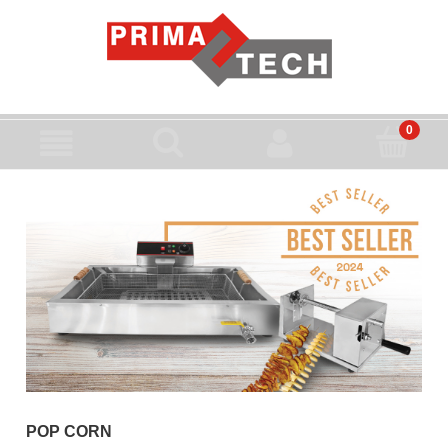
POP CORN