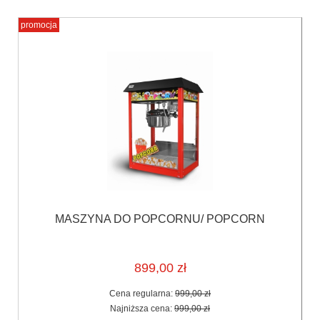
promocja
MASZYNA DO POPCORNU/ POPCORN
899,00 zł
Cena regularna:
999,00 zł
Najniższa cena:
999,00 zł