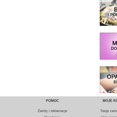
POMOC
MOJE K
Zwroty i reklamacje
Twoje zam