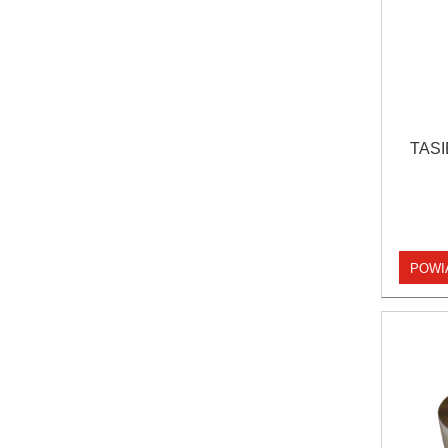
TASI
POWI