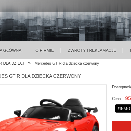
A GŁÓWNA
O FIRMIE
ZWROTY I REKLAMACJE
»
 DLA DZIECI
Mercedes GT R dla dziecka czerwony
ES GT R DLA DZIECKA CZERWONY
Dostępnoś
95
Cena:
FINANS