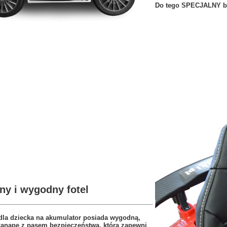
Do tego SPECJALNY bi
ny i wygodny fotel
dla dziecka na akumulator posiada wygodną,
kanapę z pasem bezpieczeństwa, która zapewni