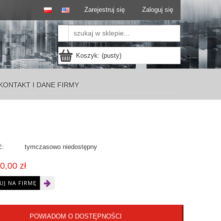
Zarejestruj się
Zaloguj się
Koszyk:
(pusty)
KONTAKT I DANE FIRMY
ć:
tymczasowo niedostępny
0,00 zł
UJ NA FIRMĘ
POWIADOM O DOSTĘPNOŚCI