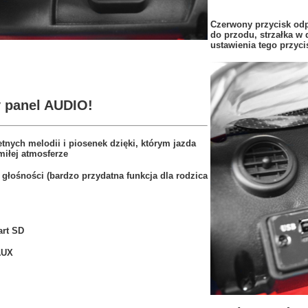
Czerwony przycisk odp
do przodu, strzałka w d
ustawienia tego przy
 panel AUDIO!
etnych melodii i piosenek dzięki, którym jazda
iłej atmosferze
a głośności (bardzo przydatna funkcja dla rodzica
art SD
AUX