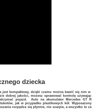
cznego dziecka
ka jest kompaktowy, dzięki czemu można bawić się nim w
dzie dobrej jakości, możesz sprawować kontrolę
używając
zatrzymać pojazd. Auto na akumulator Mercedes GT R
tukotów, jak w przypadku plastikowych kół. Wyposażony
uszania rozpędza się
płynnie, nie szarpie, a wszystko to za