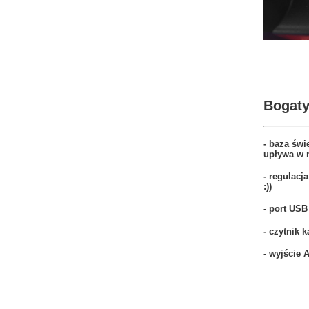
Bogaty
- baza świ
upływa w m
- regulacj
:))
- port USB
- czytnik k
- wyjście 