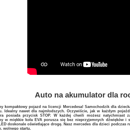
Auto na akumulator dla ro
ny kompaktowy pojazd
na licencji Mercedesa
! Samochodzik dla dziec
u. Idealny nawet dla najmłodszych. Oczywiście, jak w każdym pojeź
tóra posiada przycisk STOP
. W każdej chwili możesz natychmiast 
ny w miękkie
koła EVA
porusza się bez nieprzyjemnych dźwięków i s
 LED
doskonale oświetlające drogę. Nasz mercedes dla dzieci podczas r
. wolnego startu.