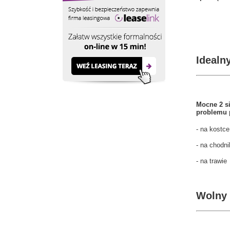
Idealn
Mocne 2 si
problemu 
- na kostce
- na chodni
- na trawie
Wolny