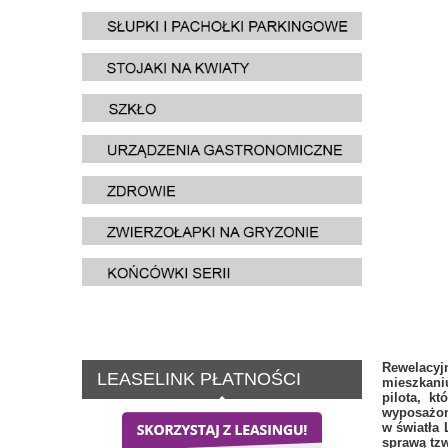
Rewelacyj
LEASELINK PŁATNOŚCI
mieszkani
pilota, k
wyposażo
w
światła
sprawą tzw