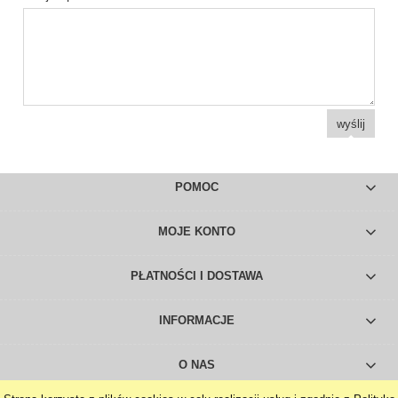
wyślij
POMOC
MOJE KONTO
PŁATNOŚCI I DOSTAWA
INFORMACJE
O NAS